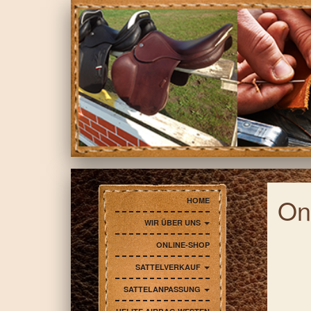
Navigation
On
HOME
überspringen
WIR ÜBER UNS
ONLINE-SHOP
SATTELVERKAUF
SATTELANPASSUNG